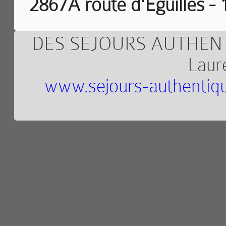
2867A route d'Eguilles -
DES SEJOURS AUTHENT
Laure
www.sejours-authentiq