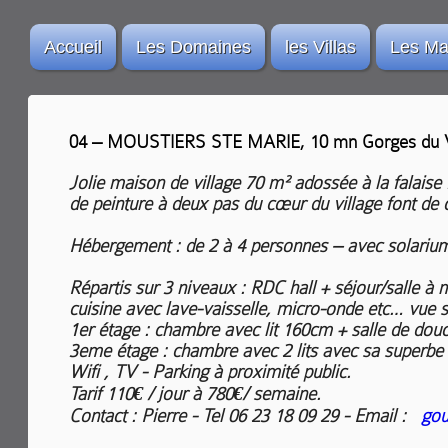
Accueil
Les Domaines
les Villas
Les Ma
04 – MOUSTIERS STE MARIE, 10 mn Gorges d
Jolie maison de village 70 m² adossée à la falaise :
de peinture à deux pas du cœur du village font de 
Hébergement : de 2 à 4 personnes – avec solarium 
Répartis sur 3 niveaux : RDC hall + séjour/salle 
cuisine avec lave-vaisselle, micro-onde etc… vue su
1er étage : chambre avec lit 160cm + salle de douch
3eme étage : chambre avec 2 lits avec sa superbe t
Wifi , TV - Parking à proximité public.
Tarif 110€ / jour à 780€/ semaine.
Contact : Pierre - Tel 06 23 18 09 29 - Email :
gou